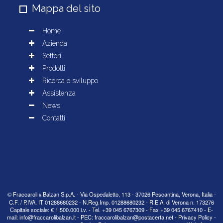
Mappa del sito
© Fraccaroli
Balzan S.p.A. - Via Ospedaletto, 113 - 37026 Pescantina, Verona, Italia -
&
C.F. / P.IVA. IT 01288680232 - N.Reg.Imp. 01288680232 - R.E.A. di Verona n. 173276
Capitale sociale: € 1.500.000 i.v. - Tel.
+39 045 6767309
- Fax +39 045 6767410 - E-
mail:
info@fraccarolibalzan.it
- PEC:
fraccarolibalzan@postacerta.net
-
Privacy Policy
-