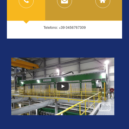
Telefono: +39 0456767309