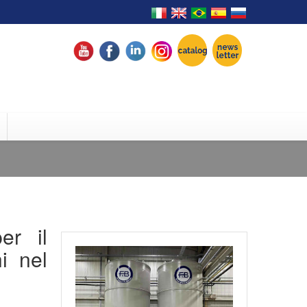
r il
i nel