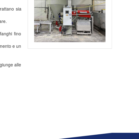
rattano sia
are.
fanghi fino
imento e un
giunge alle