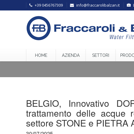
+39 0456767309
info@fraccarolibalzan.it
HOME
AZIENDA
SETTORI
PRODO
BELGIO, Innovativo D
trattamento delle acque r
settore STONE e PIETRA 
30/07/2025