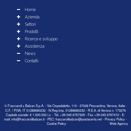
© Fraccaroli
Balzan S.p.A. - Via Ospedaletto, 113 - 37026 Pescantina, Verona, Italia -
&
C.F. / P.IVA. IT 01288680232 - N.Reg.Imp. 01288680232 - R.E.A. di Verona n. 173276
Capitale sociale: € 1.500.000 i.v. - Tel.
+39 045 6767309
- Fax +39 045 6767410 - E-
mail:
info@fraccarolibalzan.it
- PEC:
fraccarolibalzan@postacerta.net
-
Privacy Policy
-
Cookie Policy
Web Agency